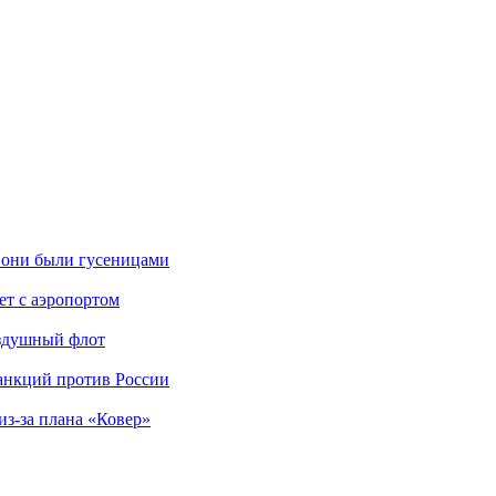
 они были гусеницами
ет с аэропортом
оздушный флот
анкций против России
з-за плана «Ковер»