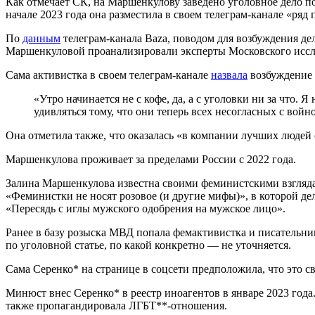
Как отмечает СК, на Маршенкулову заведено уголовное дело по
начале 2023 года она разместила в своем телеграм-канале «ряд
По
данным
телеграм-канала Baza, поводом для возбуждения де
Маршенкуловой проанализировали эксперты Московского иссле
Сама активистка в своем телеграм-канале
назвала
возбуждение 
«Утро начинается не с кофе, да, а с уголовки ни за что. Я
удивляться тому, что они теперь всех несогласных с во
Она отметила также, что оказалась «в компании лучших людей 
Маршенкулова проживает за пределами России с 2022 года.
Залина Маршенкулова известна своими феминистскими взглядам
«Феминистки не носят розовое (и другие мифы)», в которой де
«Пересядь с иглы мужского одобрения на мужское лицо».
Ранее в базу розыска МВД попала фемактивистка и писательниц
по уголовной статье, по какой конкретно — не уточняется.
Сама Серенко* на странице в соцсети предположила, что это с
Минюст внес Серенко* в реестр иноагентов в январе 2023 года
также пропагандировала ЛГБТ**-отношения.