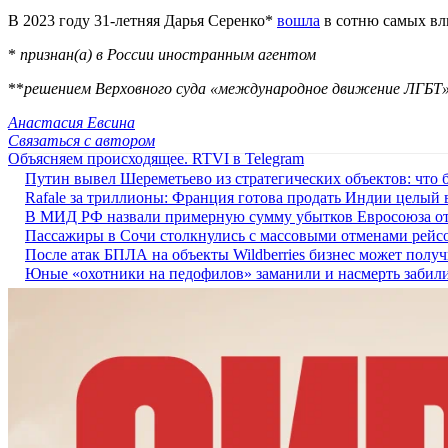
В 2023 году 31-летняя Дарья Серенко*
вошла
в сотню самых вл
*
признан(а) в России иностранным агентом
**
решением Верховного суда «международное движение ЛГБТ» 
Анастасия Евсина
Связаться с автором
Объясняем происходящее. RTVI в Telegram
Путин вывел Шереметьево из стратегических объектов: что б
Rafale за триллионы: Франция готова продать Индии целый
В МИД РФ назвали примерную сумму убытков Евросоюза от
Пассажиры в Сочи столкнулись с массовыми отменами рейсо
После атак БПЛА на объекты Wildberries бизнес может полу
Юные «охотники на педофилов» заманили и насмерть забил