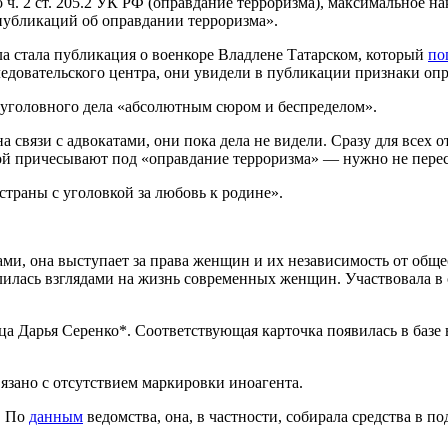
 ч. 2 ст. 205.2 УК РФ (оправдание терроризма), максимальное н
 публикаций об оправдании терроризма».
ла стала публикация о военкоре Владлене Татарском, который
по
довательского центра, они увидели в публикации признаки опр
уголовного дела «абсолютным сюром и беспределом».
 на связи с адвокатами, они пока дела не видели. Сразу для всех 
йной причесывают под «оправдание терроризма» — нужно не пере
страны с уголовкой за любовь к родине».
и, она выступает за права женщин и их независимость от обще
лилась взглядами на жизнь современных женщин. Участвовала в 
а Дарья Серенко*. Соответствующая карточка появилась в базе 
вязано с отсутствием маркировки иноагента.
. По
данным
ведомства, она, в частности, собирала средства в 