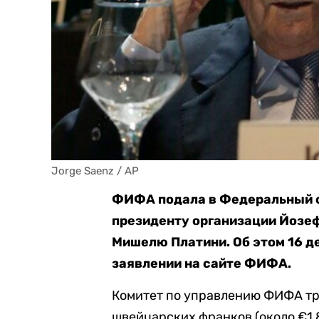
Jorge Saenz / AP
ФИФА подала в Федеральный 
президенту организации Йозе
Мишелю Платини. Об этом 16 
заявлении на сайте ФИФА.
Комитет по управлению ФИФА тре
швейцарских франков (около €1,