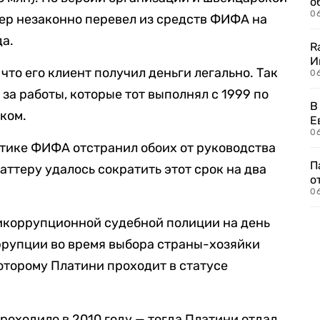
о
06
ер незаконно перевел из средств ФИФА на
да.
R
И
, что его клиент получил деньги легально. Так
0
за работы, которые тот выполнял с 1999 по
В
иком.
Е
06
 этике ФИФА отстранил обоих от руководства
П
аттеру удалось сократить этот срок на два
о
06
тикоррупционной судебной полиции на день
ррупции во время выбора страны-хозяйки
которому Платини проходит в статусе
роходило в 2010 году — тогда Платини отдал