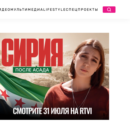
ИДЕО
МУЛЬТИМЕДИА
LIFESTYLE
СПЕЦПРОЕКТЫ