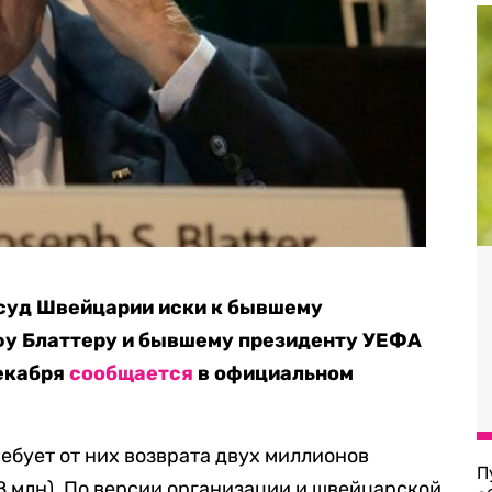
суд Швейцарии иски к бывшему
фу Блаттеру и бывшему президенту УЕФА
декабря
сообщается
в официальном
бует от них возврата двух миллионов
П
8 млн). По версии организации и швейцарской