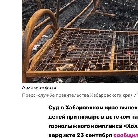
Архивное фото
Пресс-служба правительства Хабаровского края /
Суд в Хабаровском крае вынес
детей при пожаре в детском п
горнолыжного комплекса «Холд
вердикте 23 сентября
сообщи