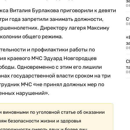
з
08
кса Виталия Бурлакова приговорили к девяти
 три года запретили занимать должности,
С
08
ершеннолетних. Директору лагеря Максиму
 колонии общего режима.
«
з
08
тельности и профилактики работы по
ия краевого МЧС Эдуард Новгородцев
С
ободы. Одновременно с этим его лишили
т
0
анах государственной власти сроком на три
отрудник МЧС «не принял должных мер по
енных нарушений».
и виновными по уголовной статье об оказании
иям безопасности жизни и здоровья
сторожности смерть двух и более лиц,