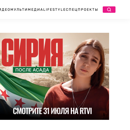
ИДЕО
МУЛЬТИМЕДИА
LIFESTYLE
СПЕЦПРОЕКТЫ