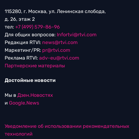
115280, г. Москва, ул. Ленинская слобода,
д. 26, этаж 2
тел:
+7 (499) 579-86-96
Для общих вопросов:
Infortvi@rtvi.com
Редакция RTVI:
news@rtvi.com
Маркетинг/PR:
pr@rtvi.com
Реклама RTVI:
adv-eu@rtvi.com
Партнерские материалы
Достойные новости
Мы в
Дзен.Новостях
и
Google.News
Уведомление об использовании рекомендательных
технологий