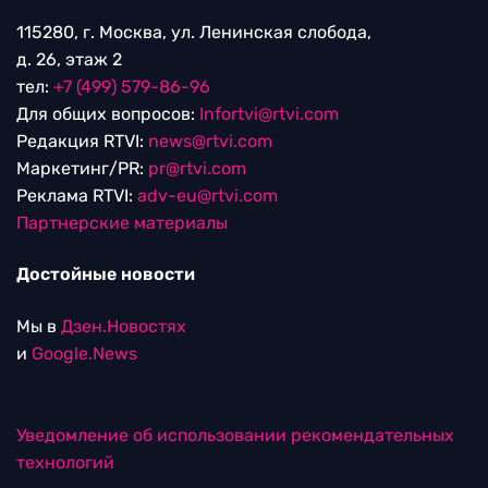
115280, г. Москва, ул. Ленинская слобода,
д. 26, этаж 2
тел:
+7 (499) 579-86-96
Для общих вопросов:
Infortvi@rtvi.com
Редакция RTVI:
news@rtvi.com
Маркетинг/PR:
pr@rtvi.com
Реклама RTVI:
adv-eu@rtvi.com
Партнерские материалы
Достойные новости
Мы в
Дзен.Новостях
и
Google.News
Уведомление об использовании рекомендательных
технологий