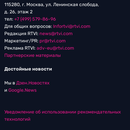
115280, г. Москва, ул. Ленинская слобода,
д. 26, этаж 2
тел:
+7 (499) 579-86-96
Для общих вопросов:
Infortvi@rtvi.com
Редакция RTVI:
news@rtvi.com
Маркетинг/PR:
pr@rtvi.com
Реклама RTVI:
adv-eu@rtvi.com
Партнерские материалы
Достойные новости
Мы в
Дзен.Новостях
и
Google.News
Уведомление об использовании рекомендательных
технологий