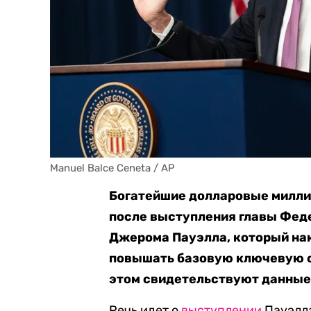
Manuel Balce Ceneta / AP
Богатейшие долларовые милли
после выступления главы Фед
Джерома Пауэлла, который на
повышать базовую ключевую с
этом свидетельствуют данные
Речь идет о
выступлении
Пауэлла