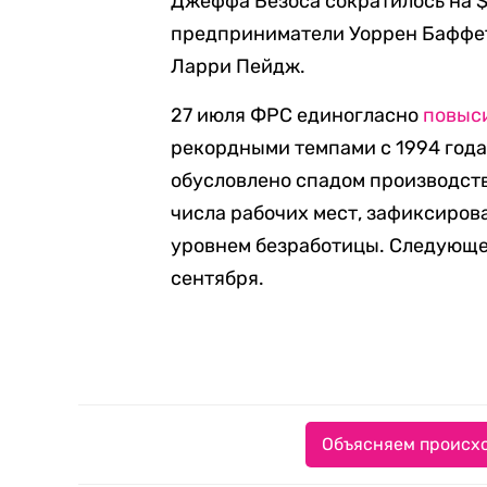
Джеффа Безоса сократилось на $
предприниматели Уоррен Баффет,
Ларри Пейдж.
27 июля ФРС единогласно
повыс
рекордными темпами с 1994 года
обусловлено спадом производств
числа рабочих мест, зафиксиров
уровнем безработицы. Следующее
сентября.
Объясняем происхо