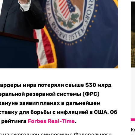
ардеры мира потеряли свыше $30 млрд
еральной резервной системы (ФРС)
кануне заявил планах в дальнейшем
тавку для борьбы с инфляцией в США. Об
 рейтинга
Forbes Real-Time
.
К
 на ежегодном симпозиуме Федерального