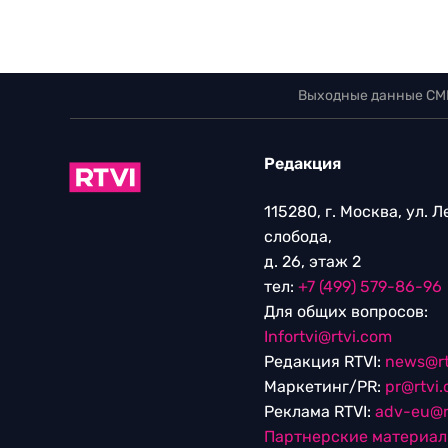
Выходные данные СМ
Редакция
115280, г. Москва, ул. 
слобода,
д. 26, этаж 2
тел:
+7 (499) 579-86-96
Для общих вопросов:
Infortvi@rtvi.com
Редакция RTVI:
news@rt
Маркетинг/PR:
pr@rtvi
Реклама RTVI:
adv-eu@r
Партнерские материа