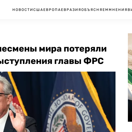
НОВОСТИ
США
ЕВРОПА
ЕВРАЗИЯ
ОБЪЯСНЯЕМ
МНЕНИЯ
В
знесмены мира потеряли
выступления главы ФРС