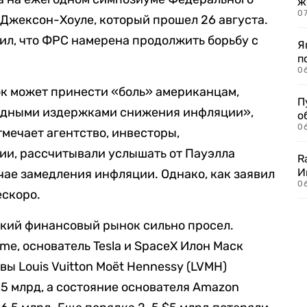
ж
0
 Джексон-Хоуле, который прошел 26 августа.
вил, что ФРС намерена продолжить борьбу с
Я
п
0
ок может принести «боль» американцам,
П
садными издержками снижения инфляции»,
о
06
отмечает агентство, инвесторы,
ии, рассчитывали услышать от Пауэлла
R
И
чае замедления инфляции. Однако, как заявил
0
ескоро.
ский финансовый рынок сильно просел.
ime, основатель Tesla и SpaceX Илон Маск
вы Louis Vuitton Moët Hennessy (LVMH)
,5 млрд, а состояние основателя Amazon