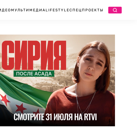
ИДЕО
МУЛЬТИМЕДИА
LIFESTYLE
СПЕЦПРОЕКТЫ