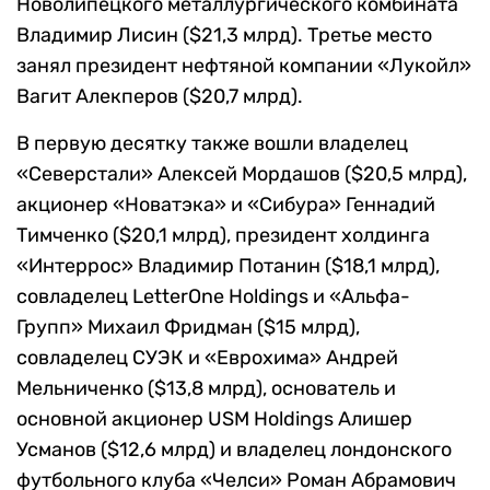
Новолипецкого металлургического комбината
Владимир Лисин ($21,3 млрд). Третье место
занял президент нефтяной компании «Лукойл»
Вагит Алекперов ($20,7 млрд).
В первую десятку также вошли владелец
«Северстали» Алексей Мордашов ($20,5 млрд),
акционер «Новатэка» и «Сибура» Геннадий
Тимченко ($20,1 млрд), президент холдинга
«Интеррос» Владимир Потанин ($18,1 млрд),
совладелец LetterOne Holdings и «Альфа-
Групп» Михаил Фридман ($15 млрд),
совладелец СУЭК и «Еврохима» Андрей
Мельниченко ($13,8 млрд), основатель и
основной акционер USM Holdings Алишер
Усманов ($12,6 млрд) и владелец лондонского
футбольного клуба «Челси» Роман Абрамович