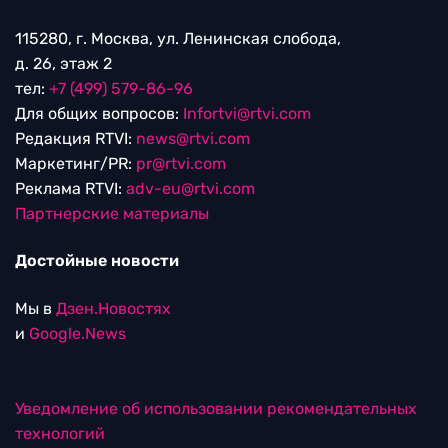
115280, г. Москва, ул. Ленинская слобода,
д. 26, этаж 2
тел:
+7 (499) 579-86-96
Для общих вопросов:
Infortvi@rtvi.com
Редакция RTVI:
news@rtvi.com
Маркетинг/PR:
pr@rtvi.com
Реклама RTVI:
adv-eu@rtvi.com
Партнерские материалы
Достойные новости
Мы в
Дзен.Новостях
и
Google.News
Уведомление об использовании рекомендательных
технологий