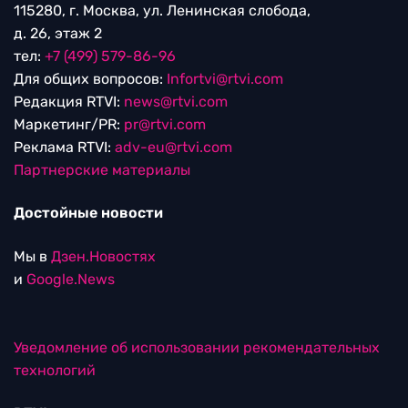
115280, г. Москва, ул. Ленинская слобода,
д. 26, этаж 2
тел:
+7 (499) 579-86-96
Для общих вопросов:
Infortvi@rtvi.com
Редакция RTVI:
news@rtvi.com
Маркетинг/PR:
pr@rtvi.com
Реклама RTVI:
adv-eu@rtvi.com
Партнерские материалы
Достойные новости
Мы в
Дзен.Новостях
и
Google.News
Уведомление об использовании рекомендательных
технологий