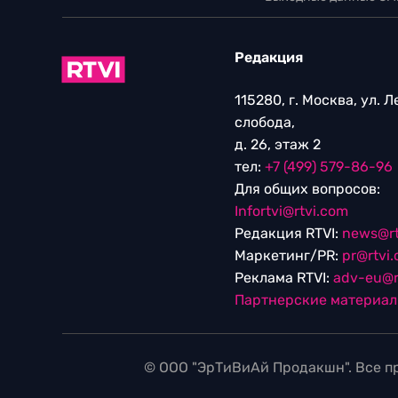
Редакция
115280, г. Москва, ул. 
слобода,
д. 26, этаж 2
тел:
+7 (499) 579-86-96
Для общих вопросов:
Infortvi@rtvi.com
Редакция RTVI:
news@rt
Маркетинг/PR:
pr@rtvi
Реклама RTVI:
adv-eu@r
Партнерские материа
© ООО "ЭрТиВиАй Продакшн". Все пр