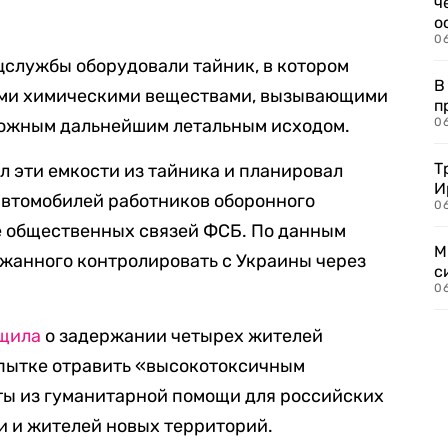
ч
о
0
цслужбы оборудовали тайник, в котором
В
ыми химическими веществами, вызывающими
п
можным дальнейшим летальным исходом.
0
Т
л эти емкости из тайника и планировал
И
автомобилей работников оборонного
06
е общественных связей ФСБ. По данным
М
жанного контролировать с Украины через
с
0
щила
о задержании четырех жителей
опытке отравить «высокотоксичным
ы из гуманитарной помощи для российских
и и жителей новых территорий.