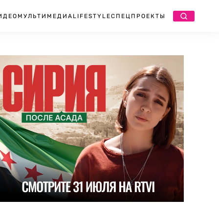
ИДЕО
МУЛЬТИМЕДИА
LIFESTYLE
СПЕЦПРОЕКТЫ