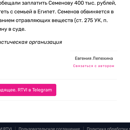
обещали заплатить Семенову 400 тыс. рублей,
теть с семьей в Египет. Семенов обвиняется в
анием отравляющих веществ (ст. 275 УК, п.
ну в суде.
истическая организация
Евгения Лепехина
Связаться с автором
дящее. RTVI в Telegram
И RTVI
|
Пользовательское соглашение
|
Политика обработки