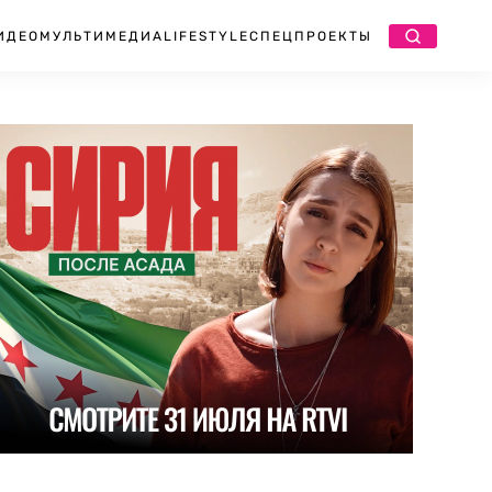
ИДЕО
МУЛЬТИМЕДИА
LIFESTYLE
СПЕЦПРОЕКТЫ