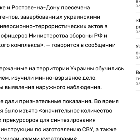
в
06
же и Ростове-на-Дону пресечена
гентов, завербованных украинскими
«
иверсионно-террористических актов в
р
06
 офицеров Министерства обороны РФ и
ого комплекса», — говорится в сообщении
У
о
06
ержанные на территории Украины обучились
В
ем, изучили минно-взрывное дело,
т
06
ды выявления наружного наблюдения.
е дали признательные показания. Во время
я было изъято «значительное количество
х прекурсоров для синтезирования
 инструкции по изготовлению СВУ, а также
с украинскими кураторами».