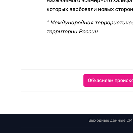
называемого всемирного халифат
которых вербовали новых сторон
* Международная террористиче
территории России
Объясняем происхо
Выходные данные СМ