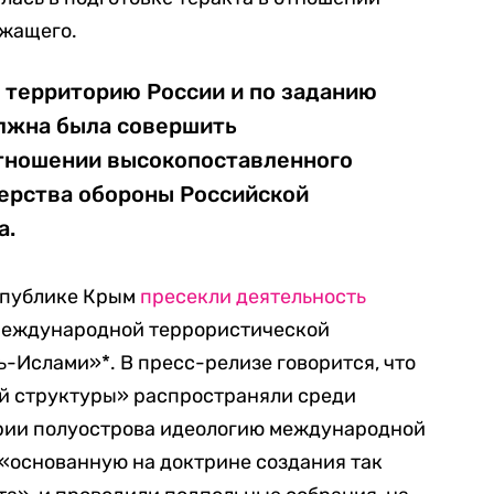
ужащего.
а территорию России и по заданию
лжна была совершить
отношении высокопоставленного
ерства обороны Российской
а.
спублике Крым
пресекли деятельность
международной террористической
ь-Ислами»*. В пресс-релизе говорится, что
й структуры» распространяли среди
рии полуострова идеологию международной
«основанную на доктрине создания так