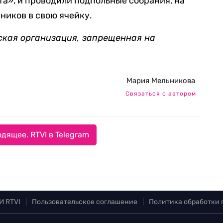
а», и проводили подпольные собрания, на
ников в свою ячейку.
ская организация, запрещенная на
Мария Мельникова
Связаться с автором
дящее. RTVI в Telegram
И RTVI
|
Пользовательское соглашение
|
Политика обработки