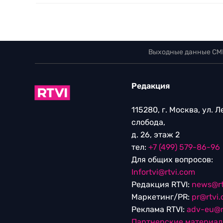
Выходные данные СМ
Редакция
115280, г. Москва, ул. 
слобода,
д. 26, этаж 2
тел:
+7 (499) 579-86-96
Для общих вопросов:
Infortvi@rtvi.com
Редакция RTVI:
news@rt
Маркетинг/PR:
pr@rtvi
Реклама RTVI:
adv-eu@r
Партнерские материа