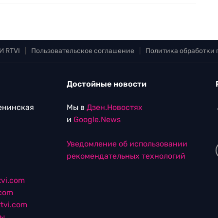
И RTVI
|
Пользовательское соглашение
|
Политика обработки
Достойные новости
Ленинская
Мы в
Дзен.Новостях
и
Google.News
Уведомление об использовании
рекомендательных технологий
vi.com
.com
tvi.com
лы