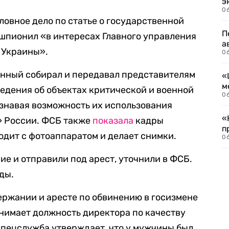
э
06
ловное дело по статье о государственной
П
 шпионил «в интересах Главного управления
а
 Украины».
06
нный собирал и передавал представителям
«
м
едения об объектах критической и военной
06
знавая возможность их использования
«
» России. ФСБ также
показала
кадры
п
дит с фотоаппаратом и делает снимки.
06
е и отправили под арест, уточнили в ФСБ.
ды.
ержании и аресте по обвинению в госизмене
нимает должность директора по качеству
Спецслужба утверждает, что у мужчины был