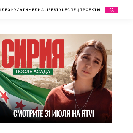
ИДЕО
МУЛЬТИМЕДИА
LIFESTYLE
СПЕЦПРОЕКТЫ