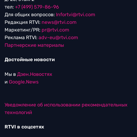
тел:
+7 (499) 579-86-96
Для общих вопросов:
Infortvi@rtvi.com
Редакция RTVI:
news@rtvi.com
Маркетинг/PR:
pr@rtvi.com
Реклама RTVI:
adv-eu@rtvi.com
Партнерские материалы
Достойные новости
Мы в
Дзен.Новостях
и
Google.News
Уведомление об использовании рекомендательных
технологий
RTVI в соцсетях