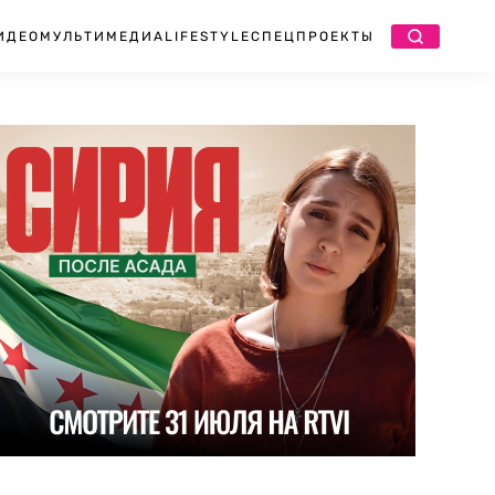
ИДЕО
МУЛЬТИМЕДИА
LIFESTYLE
СПЕЦПРОЕКТЫ