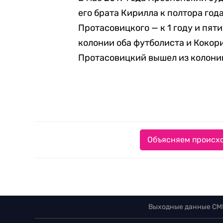
его брата Кирилла к полтора го
Протасовицкого — к 1 году и пят
колонии оба футболиста и Кокор
Протасовицкий вышел из колони
Объясняем происхо
Выходные данные СМ