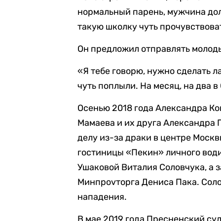
нормальный парень, мужчина долж
такую школку чуть прочувствоват
Он предложил отправлять молоды
«Я тебе говорю, нужно сделать л
чуть поплыли. На месяц, на два в
Осенью 2018 года Александра Ко
Мамаева и их друга Александра 
делу из-за драки в центре Москв
гостиницы «Пекин» личного води
Ушаковой Виталия Соловчука, а 
Минпроvторга Дениса Пака. Соло
нападения.
В мае 2019 года Пресненский су