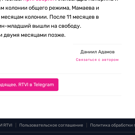
дам колонии общего режима, Мамаева и
и месяцам колонии. После 11 месяцев в
ин-младший вышли на свободу.
и двумя месяцами позже.
Даниил Адамов
Связаться с автором
дящее. RTVI в Telegram
И RTVI
|
Пользовательское соглашение
|
Политика обработки