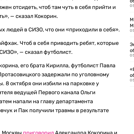
о
0
ен отсидеть, чтоб там чуть в себя прийти и
ь», — сказал Кокорин.
М
М
х людей в СИЗО, что они «приходили в себя».
05
айфхак. Чтоб в себя приводить ребят, которые
Э
о
 СИЗО», — сказал футболист.
05
корина, его брата Кирилла, футболист Павла
«
Протасовицкого задержали по уголовному
о
05
ы. 8 октября они избили на парковке у
теля ведущей Первого канала Ольги
затем напали на главу департамента
вчук и Пак получили травмы в результате
д Москвы
приговорил
Александра Кокорина и