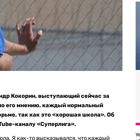
ндр Кокорин, выступающий сейчас за
 по его мнению, каждый нормальный
рьме, так как это «хорошая школа». Об
uTube-каналу «Суперлига».
У
ола. Я как-то высказывался, что каждый