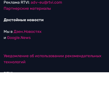
Реклама RTVI:
adv-eu@rtvi.com
Партнерские материалы
Достойные новости
Мы в
Дзен.Новостях
и
Google.News
Уведомление об использовании рекомендательных
технологий
RTVI в соцсетях
18+