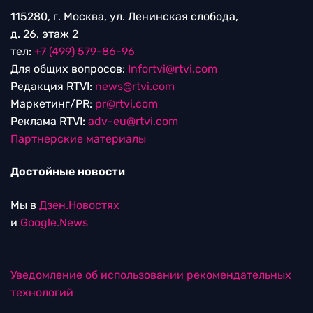
115280, г. Москва, ул. Ленинская слобода,
д. 26, этаж 2
тел:
+7 (499) 579-86-96
Для общих вопросов:
Infortvi@rtvi.com
Редакция RTVI:
news@rtvi.com
Маркетинг/PR:
pr@rtvi.com
Реклама RTVI:
adv-eu@rtvi.com
Партнерские материалы
Достойные новости
Мы в
Дзен.Новостях
и
Google.News
Уведомление об использовании рекомендательных
технологий