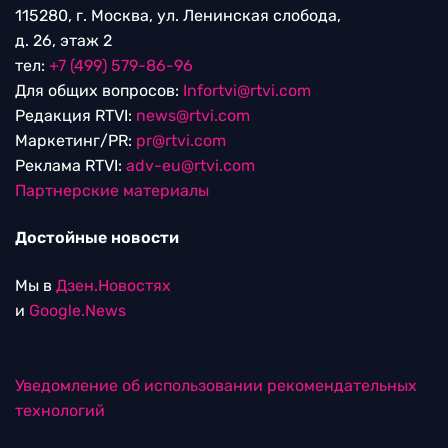
115280, г. Москва, ул. Ленинская слобода,
д. 26, этаж 2
тел:
+7 (499) 579-86-96
Для общих вопросов:
Infortvi@rtvi.com
Редакция RTVI:
news@rtvi.com
Маркетинг/PR:
pr@rtvi.com
Реклама RTVI:
adv-eu@rtvi.com
Партнерские материалы
Достойные новости
Мы в
Дзен.Новостях
и
Google.News
Уведомление об использовании рекомендательных
технологий