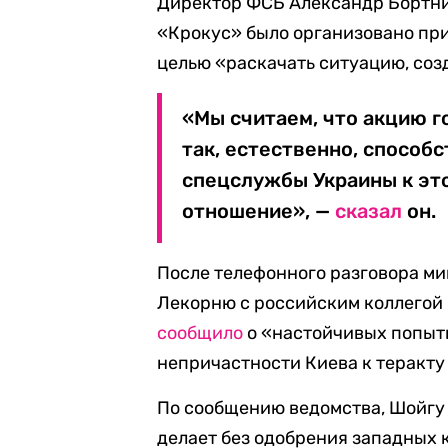
Директор ФСБ Александр Бортн
«Крокус» было организовано пр
целью «раскачать ситуацию, соз
«Мы считаем, что акцию г
так, естественно, способ
спецслужбы Украины к эт
отношение», —
сказал
он.
После телефонного разговора м
Лекорню с российским коллегой
сообщило
о «настойчивых попыт
непричастности Киева к теракту
По сообщению ведомства, Шойгу 
делает без одобрения западных к