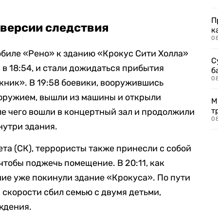
П
 версии следствия
к
0
биле «Рено» к зданию «Крокус Сити Холла»
С
, в 18:54, и стали дожидаться прибытия
б
0
кник». В 19:58 боевики, вооружившись
оружием, вышли из машины и открыли
М
т
ле чего вошли в концертный зал и продолжили
0
внутри здания.
та (СК), террористы также принесли с собой
чтобы поджечь помещение. В 20:11, как
ие уже покинули здание «Крокуса». По пути
 скорости сбил семью с двумя детьми,
ждения.