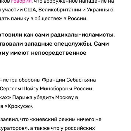
иков
говорил
, что вооруженное нападение на
и участии США, Великобритании и Украины с
дать панику в обществе» в России.
отовили как сами радикалы-исламисты,
ствовали западные спецслужбы. Сами
ому имеют непосредственное
инистра обороны Франции Себастьяна
 Сергеем Шойгу Минобороны России
ках» Парижа убедить Москву в
 в «Крокусе».
заявил, что «киевский режим ничего не
ураторов», а также что у российских