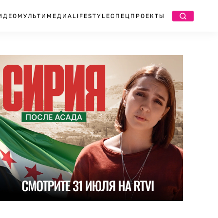
ИДЕО
МУЛЬТИМЕДИА
LIFESTYLE
СПЕЦПРОЕКТЫ