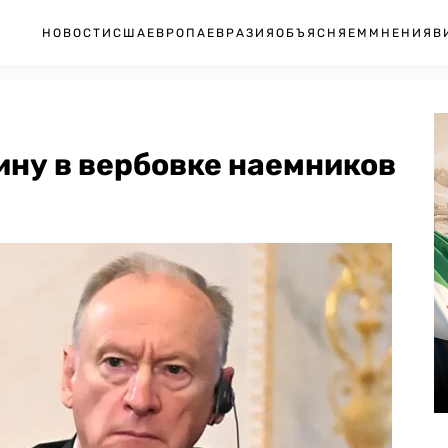
НОВОСТИ
США
ЕВРОПА
ЕВРАЗИЯ
ОБЪЯСНЯЕМ
МНЕНИЯ
В
ину в вербовке наемников