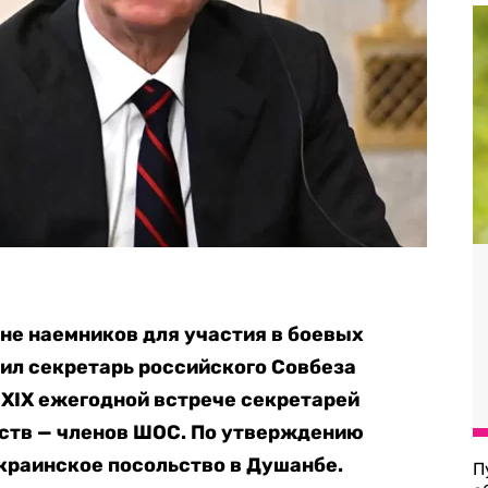
не наемников для участия в боевых
вил секретарь российского Совбеза
 XIX ежегодной встрече секретарей
рств — членов ШОС. По утверждению
краинское посольство в Душанбе.
П