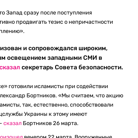
что Запад сразу после поступления
тивно продвигать тезис о непричастности
уплению».
низован и сопровождался широким,
ым освещением западными СМИ в
сказал
секретарь Совета безопасности.
усе» готовили исламисты при содействии
лександр Бортников. «Мы считаем, что акцию
амисты, так, естественно, способствовали
цслужбы Украины к этому имеют
 —
сказал
Бортников 26 марта.
оизошел
вечером 22 марта. Вооруженные