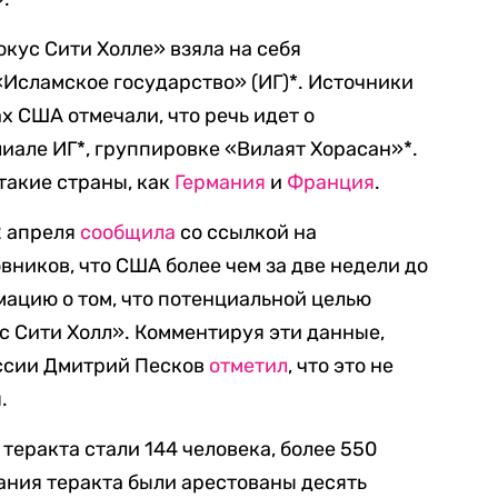
окус Сити Холле» взяла на себя
Исламское государство» (ИГ)*. Источники
 США отмечали, что речь идет о
але ИГ*, группировке «Вилаят Хорасан»*.
такие страны, как
Германия
и
Франция
.
2 апреля
сообщила
со ссылкой на
ников, что США более чем за две недели до
ацию о том, что потенциальной целью
с Сити Холл». Комментируя эти данные,
ссии Дмитрий Песков
отметил
, что это не
.
 теракта стали 144 человека, более 550
ания теракта были арестованы деcять