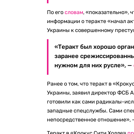
По его
словам
, «показательно», 
информации о теракте «начал ак
Украины к совершенному прест
«Теракт был хорошо орга
заранее срежиссированн
нужном для них русле», —
Ранее о том, что теракт в «Крок
Украины, заявил директор ФСБ А
готовили как сами радикалы-исл
западные спецслужбы. Сами спе
непосредственное отношение»,
Теракт в «Крокус Сити Холле»
пр