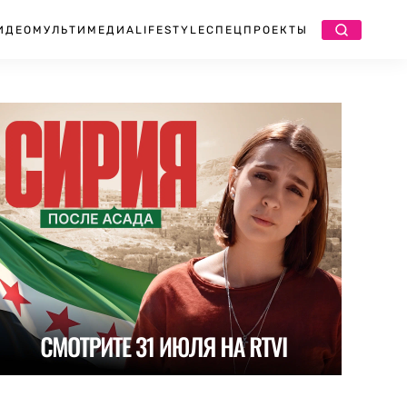
ИДЕО
МУЛЬТИМЕДИА
LIFESTYLE
СПЕЦПРОЕКТЫ