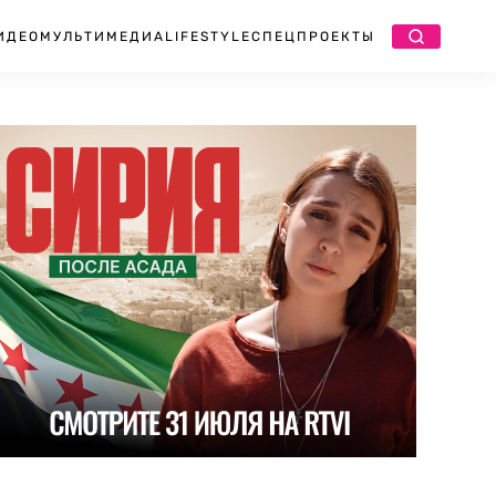
ИДЕО
МУЛЬТИМЕДИА
LIFESTYLE
СПЕЦПРОЕКТЫ