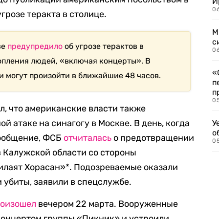
И
06
грозе теракта в столице.
М
с
ве
предупредило
об угрозе терактов в
0
опления людей, «включая концерты». В
«
и могут произойти в ближайшие 48 часов.
п
п
0
л, что американские власти также
 атаке на синагогу в Москве. В день, когда
У
о
сообщение, ФСБ
отчиталась
о предотвращении
0
в Калужской области со стороны
илаят Хорасан»*. Подозреваемые оказали
 убиты, заявили в спецслужбе.
оизошел
вечером 22 марта. Вооруженные
концертом группы «Пикник» и устроили