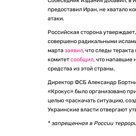
Собеседник издания добавил, в 
предоставил Иран, не хватало к
атаки.
Российская сторона утверждает,
совершено радикальными ислами
марта
заявил
, что следы теракта
комитет
сообщил
, что напавшие
средства из этой страны.
Директор ФСБ Александр Бортн
«Крокус» было организовано пр
целью «раскачать ситуацию, соз
Украинские власти отвергают ут
* запрещенная в России террор