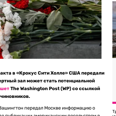
еракта в «Крокус Сити Холле» США передали
цертный зал может стать потенциальной
ишет
The Washington Post (WP) со ссылкой
 чиновников.
 Вашингтон передал Москве информацию о
Т
до публикации американским посольством в