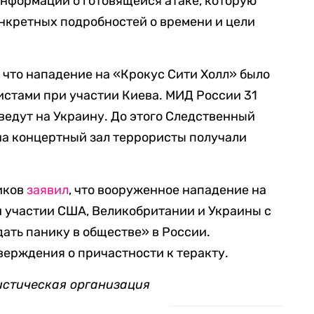
информации о готовящейся атаке, которую
онкретных подробностей о времени и цели
 что нападение на «Крокус Сити Холл» было
стами при участии Киева. МИД России 31
 ведут на Украину. До этого Следственный
 на концертный зал террористы получали
иков
заявил
, что вооруженное нападение на
и участии США, Великобритании и Украины с
дать панику в обществе» в России.
верждения о причастности к теракту.
истическая организация