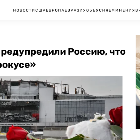
НОВОСТИ
США
ЕВРОПА
ЕВРАЗИЯ
ОБЪЯСНЯЕМ
МНЕНИЯ
В
предупредили Россию, что
рокусе»