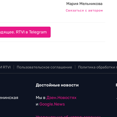
Мария Мельникова
Связаться с автором
дящее. RTVI в Telegram
И RTVI
|
Пользовательское соглашение
|
Политика обработки
Достойные новости
Ленинская
Мы в
Дзен.Новостях
и
Google.News