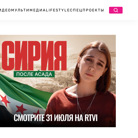
ИДЕО
МУЛЬТИМЕДИА
LIFESTYLE
СПЕЦПРОЕКТЫ