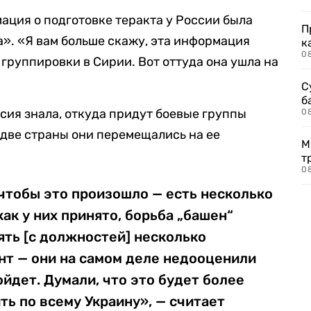
ация о подготовке теракта у России была
П
а». «Я вам больше скажу, эта информация
к
0
группировки в Сирии. Вот оттуда она ушла на
С
б
сия знала, откуда придут боевые группы
0
 две страны они перемещались на ее
М
т
0
 чтобы это произошло — есть несколько
как у них принято, борьба „башен“
нять [с должностей] несколько
нт — они на самом деле недооценили
ойдет. Думали, что это будет более
ть по всему Украину», — считает