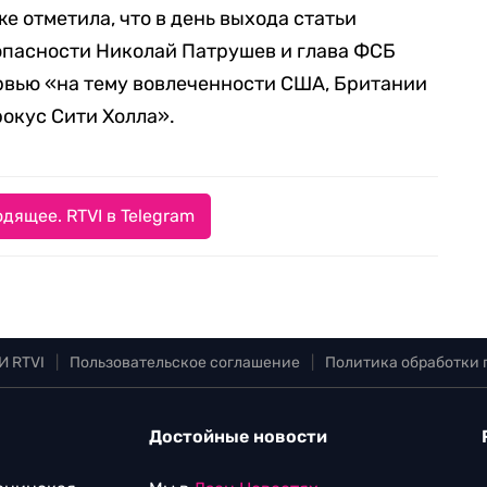
е отметила, что в день выхода статьи
опасности Николай Патрушев и глава ФСБ
рвью «на тему вовлеченности США, Британии
рокус Сити Холла».
дящее. RTVI в Telegram
И RTVI
|
Пользовательское соглашение
|
Политика обработки
Достойные новости