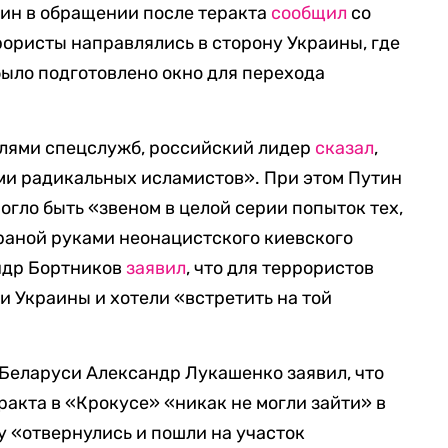
ин в обращении после теракта
сообщил
со
рористы направлялись в сторону Украины, где
было подготовлено окно для перехода
елями спецслужб, российский лидер
сказал
,
ми радикальных исламистов». При этом Путин
огло быть «звеном в целой серии попыток тех,
траной руками неонацистского киевского
ндр Бортников
заявил
, что для террористов
и Украины и хотели «встретить на той
т Беларуси Александр Лукашенко заявил, что
акта в «Крокусе» «никак не могли зайти» в
у «отвернулись и пошли на участок