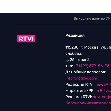
Выходные данные СМ
Редакция
115280, г. Москва, ул. 
слобода,
д. 26, этаж 2
тел:
+7 (499) 579-86-96
Для общих вопросов:
Infortvi@rtvi.com
Редакция RTVI:
news@rt
Маркетинг/PR:
pr@rtvi
Реклама RTVI:
adv-eu@r
Партнерские материа