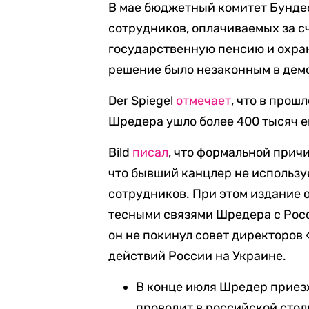
В мае бюджетный комитет Бунде
сотрудников, оплачиваемых за с
государственную пенсию и охран
решение было незаконным в дем
Der Spiegel
отмечает
, что в прош
Шредера ушло более 400 тысяч е
Bild
писал
, что формальной прич
что бывший канцлер не использу
сотрудников. При этом издание 
тесными связями Шредера с Росси
он не покинул совет директоров
действий России на Украине.
В конце июля Шредер приезж
проводит в российской стол