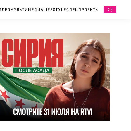
ИДЕО
МУЛЬТИМЕДИА
LIFESTYLE
СПЕЦПРОЕКТЫ