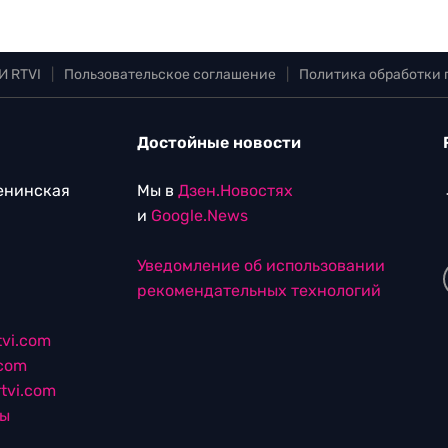
И RTVI
|
Пользовательское соглашение
|
Политика обработки
Достойные новости
Ленинская
Мы в
Дзен.Новостях
и
Google.News
Уведомление об использовании
рекомендательных технологий
vi.com
.com
tvi.com
лы