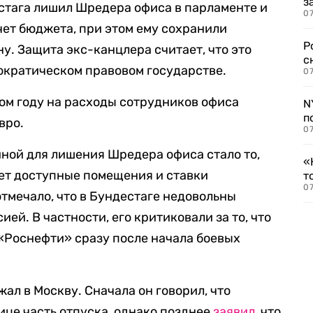
з
стага лишил Шредера офиса в парламенте и
07
чет бюджета, при этом ему сохранили
Р
у. Защита экс-канцлера считает, что это
с
ократическом правовом государстве.
07
лом году на расходы сотрудников офиса
N
п
вро.
07
иной для лишения Шредера офиса стало то,
«
ет доступные помещения и ставки
т
07
отмечало, что в Бундестаге недовольны
ей. В частности, его критиковали за то, что
 «Роснефти» сразу после начала боевых
ал в Москву. Сначала он говорил, что
ице часть отпуска, однако позднее
заявил
, что