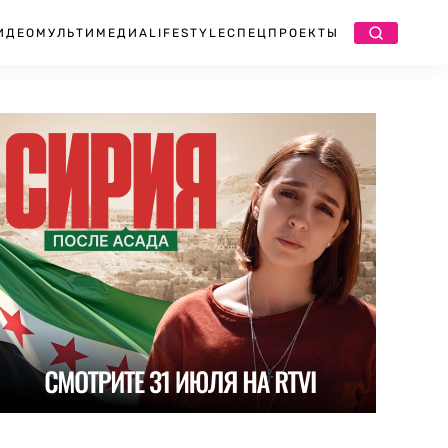
ИДЕО
МУЛЬТИМЕДИА
LIFESTYLE
СПЕЦПРОЕКТЫ