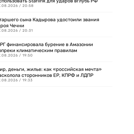
спользовать Starlink для ударов вглубь РФ
7.08.2026 / 20:58
таршего сына Кадырова удостоили звания
ероя Чечни
.08.2026 / 20:31
РГ финансировала бурение в Амазонии
опреки климатическим правилам
.08.2026 / 19:50
ир, деньги, жилье: как «российская мечта»
асколола сторонников ЕР, КПРФ и ЛДПР
.08.2026 / 19:33