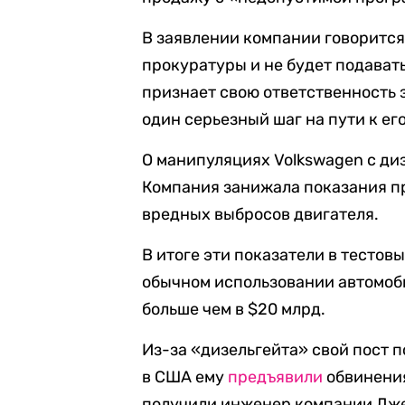
В заявлении компании говорится,
прокуратуры и не будет подават
признает свою ответственность з
один серьезный шаг на пути к ег
О манипуляциях Volkswagen с диз
Компания занижала показания п
вредных выбросов двигателя.
В итоге эти показатели в тестов
обычном использовании автомоб
больше чем в $20 млрд.
Из-за «дизельгейта» свой пост 
в США ему
предъявили
обвинения
получили инженер компании Дже