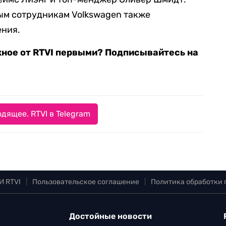
м сотрудникам Volkswagen также
ения.
жное от RTVI первыми? Подписывайтесь на
дящее. RTVI в Telegram
И RTVI
|
Пользовательское соглашение
|
Политика обработки
Достойные новости