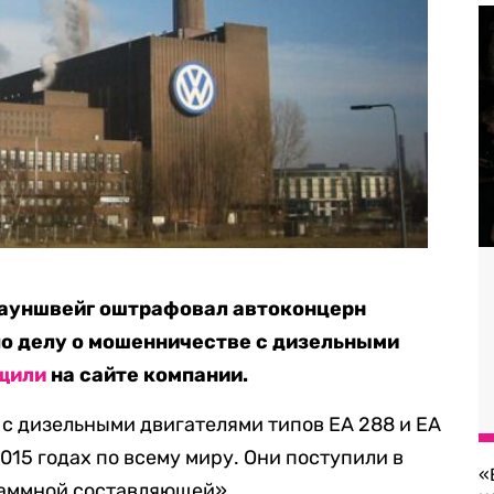
рауншвейг оштрафовал автоконцерн
по делу о мошенничестве с дизельными
щили
на сайте компании.
й с дизельными двигателями типов EA 288 и EA
015 годах по всему миру. Они поступили в
«
раммной составляющей».