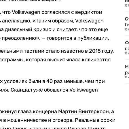
и
0
 что Volkswagen согласился с вердиктом
С
ь апелляцию. «Таким образом, Volkswagen
Г
а дизельный кризис и считает, что это еще
07
о преодолению», — говорится в публикации.
Ф
в
ельными тестами стало известно в 2015 году.
07
рограммы, которая высчитывала количество
М
р
07
ых условиях были в 40 раз меньше, чем при
иля. Скандал уже обошелся Volkswagen
покинул глава концерна Мартин Винтеркорн, а
 в мошенничестве и сговоре. Реальные сроки
ймс Лиэнг и топ-менджер Оливер Шмидт.