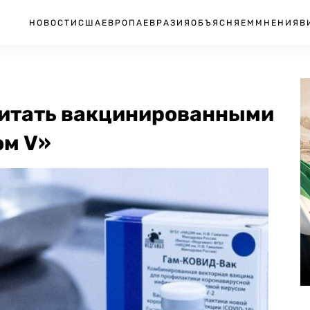
НОВОСТИ
США
ЕВРОПА
ЕВРАЗИЯ
ОБЪЯСНЯЕМ
МНЕНИЯ
В
читать вакцинированными
ом V»