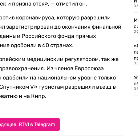
И
ск и признаются», — отметил он.
06
против коронавируса, которую разрешили
М
ыл зарегистрирован до окончания финальной
с
0
о данным Российского фонда прямых
ние одобрили в 60 странах.
«
п
п
опейским медицинским регулятором, так же
0
дравоохранения. Из членов Евросоюза
 одобрили на национальном уровне только
У
о
Спутником V» туристам разрешили въезд в
0
рватию и на Кипр.
дящее. RTVI в Telegram