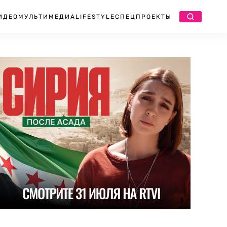
ИДЕО
МУЛЬТИМЕДИА
LIFESTYLE
СПЕЦПРОЕКТЫ