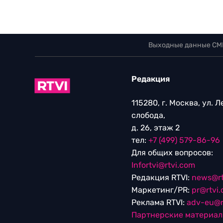
Выходные данные СМ
Редакция
115280, г. Москва, ул. 
слобода,
д. 26, этаж 2
тел:
+7 (499) 579-86-96
Для общих вопросов:
Infortvi@rtvi.com
Редакция RTVI:
news@rt
Маркетинг/PR:
pr@rtvi
Реклама RTVI:
adv-eu@r
Партнерские материа