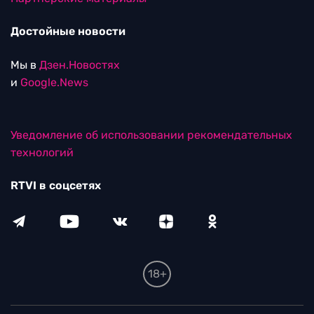
Достойные новости
Мы в
Дзен.Новостях
и
Google.News
Уведомление об использовании рекомендательных
технологий
RTVI в соцсетях
18+