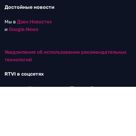
Достойные новости
Мы в
Дзен.Новостях
и
Google.News
Уведомление об использовании рекомендательных
технологий
RTVI в соцсетях
18+