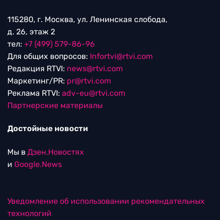
115280, г. Москва, ул. Ленинская слобода,
д. 26, этаж 2
тел:
+7 (499) 579-86-96
Для общих вопросов:
Infortvi@rtvi.com
Редакция RTVI:
news@rtvi.com
Маркетинг/PR:
pr@rtvi.com
Реклама RTVI:
adv-eu@rtvi.com
Партнерские материалы
Достойные новости
Мы в
Дзен.Новостях
и
Google.News
Уведомление об использовании рекомендательных
технологий