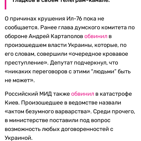
Гладков в своем телеграм-канале.
О причинах крушения Ил-76 пока не
сообщается. Ранее глава думского комитета по
обороне Андрей Картаполов
обвинил
в
произошедшем власти Украины, которые, по
его словам, совершили «очередное кровавое
преступление». Депутат подчеркнул, что
«никаких переговоров с этими “людьми” быть
не может».
Российский МИД также
обвинил
в катастрофе
Киев. Произошедшее в ведомстве назвали
«актом безумного варварства». Среди прочего,
в министерстве поставили под вопрос
возможность любых договоренностей с
Украиной.