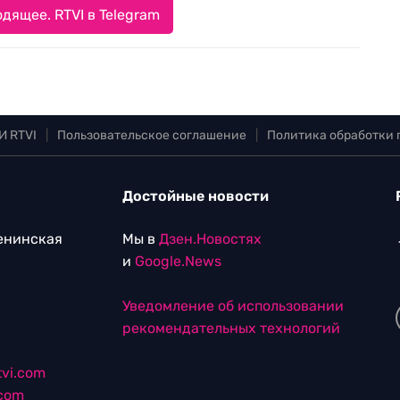
дящее. RTVI в Telegram
И RTVI
|
Пользовательское соглашение
|
Политика обработки
Достойные новости
Ленинская
Мы в
Дзен.Новостях
и
Google.News
Уведомление об использовании
рекомендательных технологий
vi.com
.com