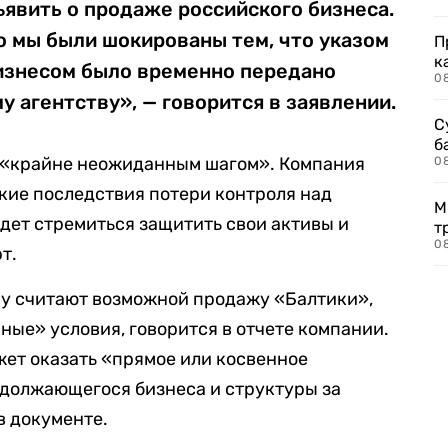
явить о продаже российского бизнеса.
о мы были шокированы тем, что указом
П
к
изнесом было временно передано
0
 агентству», — говорится в заявлении.
С
б
е «крайне неожиданным шагом». Компания
0
кие последствия потери контроля над
М
удет стремиться защитить свои активы и
т
0
т.
му считают возможной продажу «Балтики»,
ные» условия, говорится в отчете компании.
ет оказать «прямое или косвенное
одолжающегося бизнеса и структуры за
в документе.