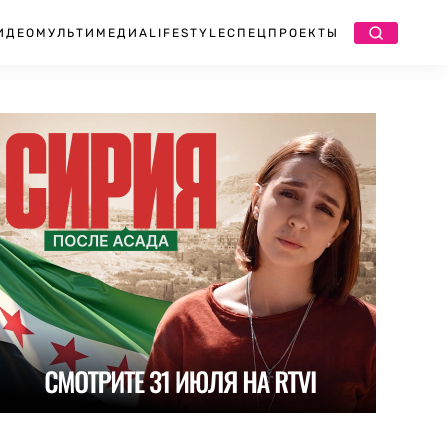
ИДЕО
МУЛЬТИМЕДИА
LIFESTYLE
СПЕЦПРОЕКТЫ