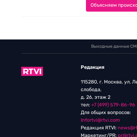
Объясняем происхо
Выходные данные СМ
Редакция
115280, г. Москва, ул. 
слобода,
д. 26, этаж 2
тел:
+7 (499) 579-86-96
Для общих вопросов:
Infortvi@rtvi.com
Редакция RTVI:
news@rt
Маркетинг/PR:
pr@rtvi