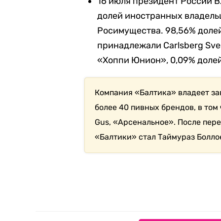
16 июля президент России 
долей иностранных владель
Росимущества. 98,56% доле
принадлежали Carlsberg Sver
«Хоппи Юнион», 0,09% долей
Компания «Балтика» владеет за
более 40 пивных брендов, в том 
Gus, «Арсенальное». После пер
«Балтики» стал Таймураз Болло