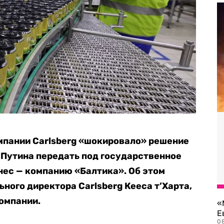
мпании Carlsberg «шокировало» решение
 Путина передать под государственное
нес — компанию «Балтика». Об этом
ьного директора Carlsberg Кееса т’Харта,
компании.
«
Е
0