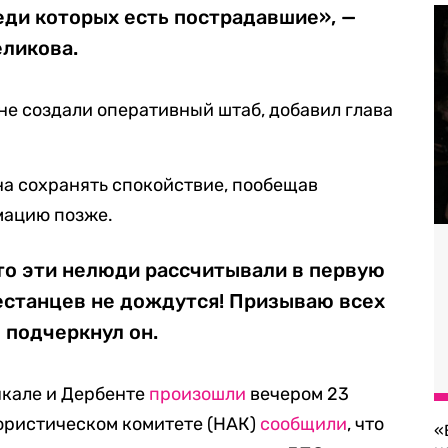
еди которых есть пострадавшие», —
еликова.
не создали оперативный штаб, добавил глава
а сохранять спокойствие, пообещав
мацию позже.
 что эти нелюди рассчитывали в первую
гестанцев не дождутся! Призываю всех
 подчеркнул он.
кале и Дербенте
произошли
вечером 23
ористическом комитете (НАК)
сообщили
, что
«