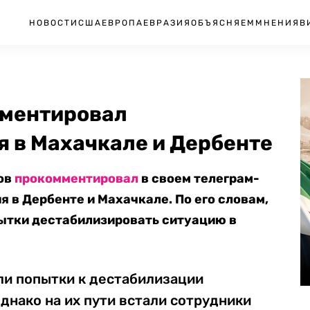
НОВОСТИ
США
ЕВРОПА
ЕВРАЗИЯ
ОБЪЯСНЯЕМ
МНЕНИЯ
В
мментировал
 в Махачкале и Дербенте
ков
прокомментировал
в своем телеграм-
 в Дербенте и Махачкале. По его словам,
ытки дестабилизировать ситуацию в
и попытки к дестабилизации
днако на их пути встали сотрудники