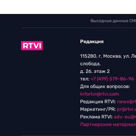
Выходные данные СМ
Редакция
115280, г. Москва, ул. 
слобода,
д. 26, этаж 2
тел:
+7 (499) 579-86-96
Для общих вопросов:
Infortvi@rtvi.com
Редакция RTVI:
news@rt
Маркетинг/PR:
pr@rtvi
Реклама RTVI:
adv-eu@r
Партнерские материа