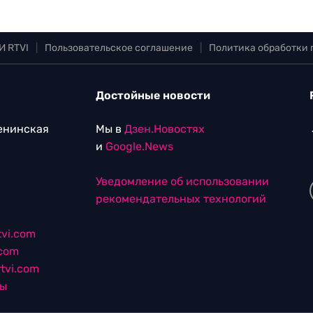
И RTVI
|
Пользовательское соглашение
|
Политика обработки
Достойные новости
Ленинская
Мы в
Дзен.Новостях
и
Google.News
Уведомление об использовании
рекомендательных технологий
vi.com
.com
tvi.com
лы