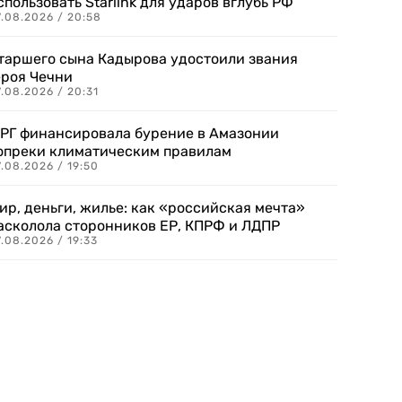
спользовать Starlink для ударов вглубь РФ
7.08.2026 / 20:58
таршего сына Кадырова удостоили звания
ероя Чечни
.08.2026 / 20:31
РГ финансировала бурение в Амазонии
опреки климатическим правилам
.08.2026 / 19:50
ир, деньги, жилье: как «российская мечта»
асколола сторонников ЕР, КПРФ и ЛДПР
.08.2026 / 19:33