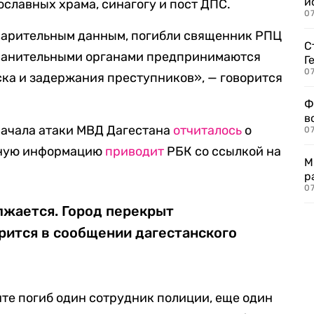
и
ославных храма, синагогу и пост ДПС.
0
дварительным данным, погибли священник РПЦ
С
хранительными органами предпринимаются
Г
07
ка и задержания преступников», — говорится
Ф
в
начала атаки МВД Дагестана
отчиталось
о
07
ичную информацию
приводит
РБК со ссылкой на
М
р
07
лжается. Город перекрыт
рится в сообщении дагестанского
нте погиб один сотрудник полиции, еще один