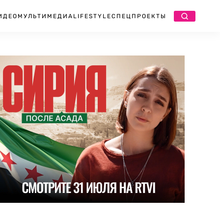
ИДЕО
МУЛЬТИМЕДИА
LIFESTYLE
СПЕЦПРОЕКТЫ