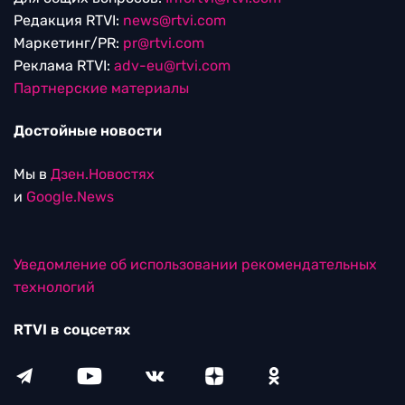
Редакция RTVI:
news@rtvi.com
Маркетинг/PR:
pr@rtvi.com
Реклама RTVI:
adv-eu@rtvi.com
Партнерские материалы
Достойные новости
Мы в
Дзен.Новостях
и
Google.News
Уведомление об использовании рекомендательных
технологий
RTVI в соцсетях