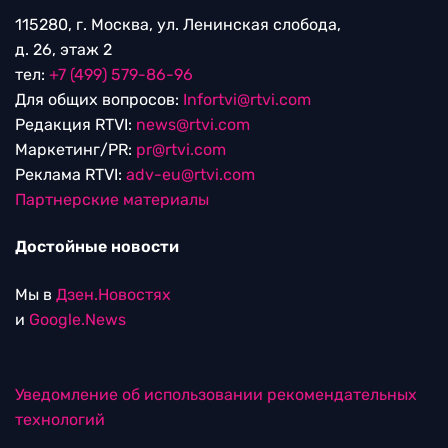
115280, г. Москва, ул. Ленинская слобода,
д. 26, этаж 2
тел:
+7 (499) 579-86-96
Для общих вопросов:
Infortvi@rtvi.com
Редакция RTVI:
news@rtvi.com
Маркетинг/PR:
pr@rtvi.com
Реклама RTVI:
adv-eu@rtvi.com
Партнерские материалы
Достойные новости
Мы в
Дзен.Новостях
и
Google.News
Уведомление об использовании рекомендательных
технологий