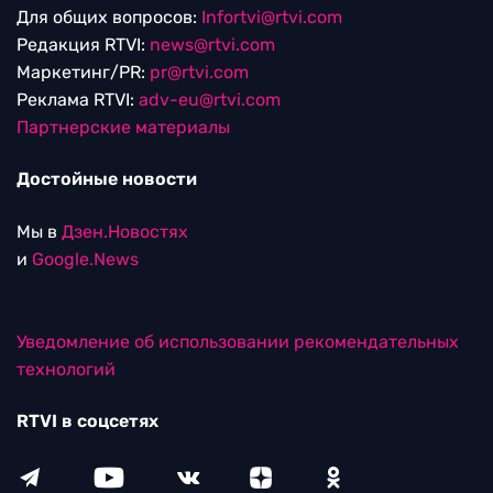
Для общих вопросов:
Infortvi@rtvi.com
Редакция RTVI:
news@rtvi.com
Маркетинг/PR:
pr@rtvi.com
Реклама RTVI:
adv-eu@rtvi.com
Партнерские материалы
Достойные новости
Мы в
Дзен.Новостях
и
Google.News
Уведомление об использовании рекомендательных
технологий
RTVI в соцсетях