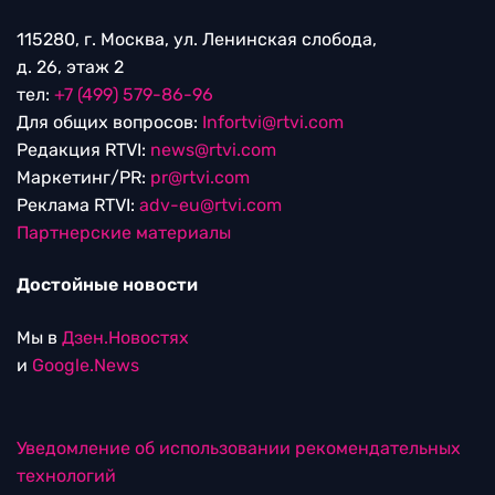
115280, г. Москва, ул. Ленинская слобода,
д. 26, этаж 2
тел:
+7 (499) 579-86-96
Для общих вопросов:
Infortvi@rtvi.com
Редакция RTVI:
news@rtvi.com
Маркетинг/PR:
pr@rtvi.com
Реклама RTVI:
adv-eu@rtvi.com
Партнерские материалы
Достойные новости
Мы в
Дзен.Новостях
и
Google.News
Уведомление об использовании рекомендательных
технологий