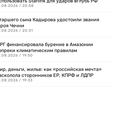
спользовать Starlink для ударов вглубь РФ
7.08.2026 / 20:58
таршего сына Кадырова удостоили звания
ероя Чечни
.08.2026 / 20:31
РГ финансировала бурение в Амазонии
опреки климатическим правилам
.08.2026 / 19:50
ир, деньги, жилье: как «российская мечта»
асколола сторонников ЕР, КПРФ и ЛДПР
.08.2026 / 19:33