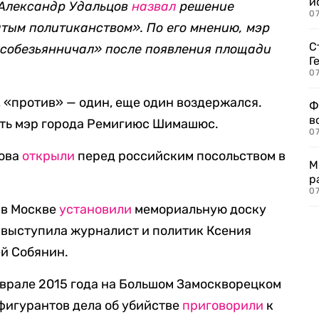
и
 Александр Удальцов
назвал
решение
0
атым политиканством». По его мнению, мэр
С
обезьянничал» после появления площади
Г
07
, «против» — один, еще один воздержался.
Ф
в
ть мэр города Ремигиюс Шимашюс.
07
цова
открыли
перед российским посольством в
М
р
07
 в Москве
установили
мемориальную доску
 выступила журналист и политик Ксения
ей Собянин.
врале 2015 года на Большом Замоскворецком
 фигурантов дела об убийстве
приговорили
к