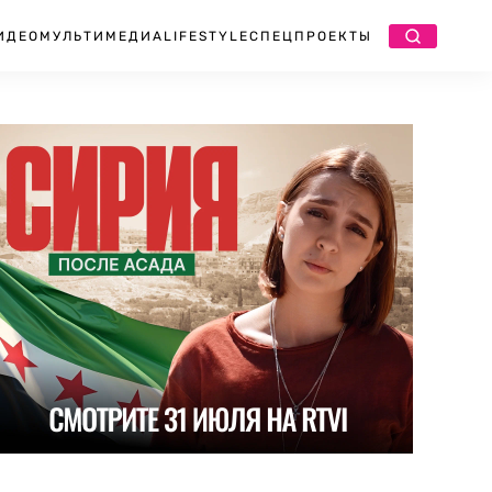
ИДЕО
МУЛЬТИМЕДИА
LIFESTYLE
СПЕЦПРОЕКТЫ