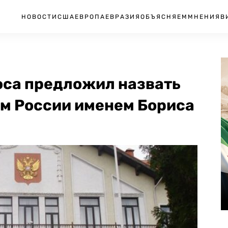
НОВОСТИ
США
ЕВРОПА
ЕВРАЗИЯ
ОБЪЯСНЯЕМ
МНЕНИЯ
В
юса предложил назвать
ом России именем Бориса