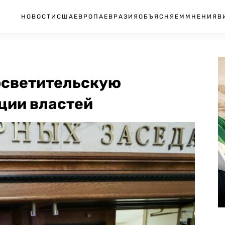
НОВОСТИ
США
ЕВРОПА
ЕВРАЗИЯ
ОБЪЯСНЯЕМ
МНЕНИЯ
В
осветительскую
ции властей