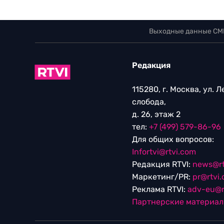
Выходные данные СМ
Редакция
115280, г. Москва, ул. 
слобода,
д. 26, этаж 2
тел:
+7 (499) 579-86-96
Для общих вопросов:
Infortvi@rtvi.com
Редакция RTVI:
news@rt
Маркетинг/PR:
pr@rtvi
Реклама RTVI:
adv-eu@r
Партнерские материа