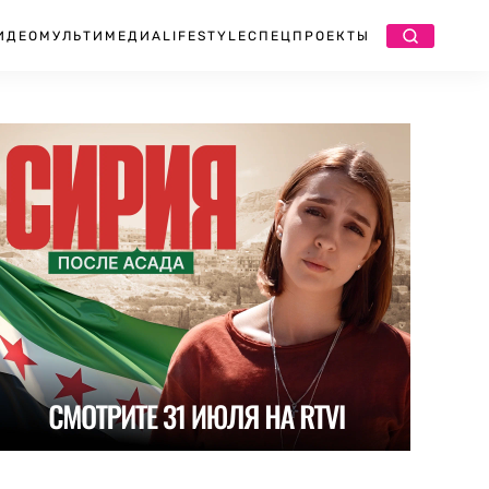
ИДЕО
МУЛЬТИМЕДИА
LIFESTYLE
СПЕЦПРОЕКТЫ