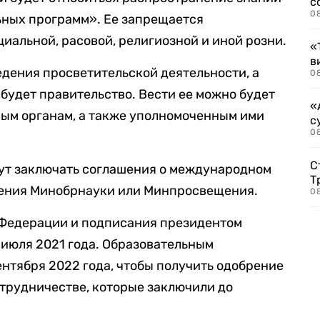
с
0
ьных программ». Ее запрещается
иальной, расовой, религиозной и иной розни.
«
в
едения просветительской деятельности, а
0
 будет правительство. Вести ее можно будет
«
ым органам, а также уполномоченным ими
с
08
С
ут заключать соглашения о международном
Т
шения Минобрнауки или Минпросвещения.
08
 Федерации и подписания президентом
1 июля 2021 года. Образовательным
ентября 2022 года, чтобы получить одобрение
трудничестве, которые заключили до