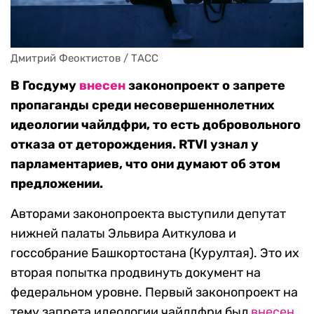
Дмитрий Феоктистов / ТАСС
В Госдуму
внесен
законопроект о запрете
пропаганды среди несовершеннолетних
идеологии чайлдфри, то есть добровольного
отказа от деторождения. RTVI узнал у
парламентариев, что они думают об этом
предложении.
Авторами законопроекта выступили депутат
нижней палаты Эльвира Аиткулова и
госсобрание Башкортостана (Курултая). Это их
вторая попытка продвинуть документ на
федеральном уровне. Первый законопроект на
тему запрета идеологии чайлдфри был
внесен