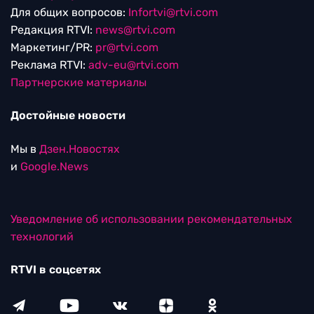
Для общих вопросов:
Infortvi@rtvi.com
Редакция RTVI:
news@rtvi.com
Маркетинг/PR:
pr@rtvi.com
Реклама RTVI:
adv-eu@rtvi.com
Партнерские материалы
Достойные новости
Мы в
Дзен.Новостях
и
Google.News
Уведомление об использовании рекомендательных
технологий
RTVI в соцсетях