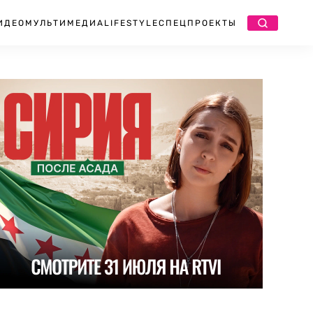
ИДЕО
МУЛЬТИМЕДИА
LIFESTYLE
СПЕЦПРОЕКТЫ