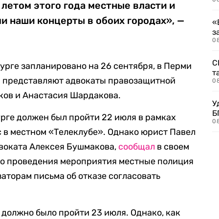
 летом этого года местные власти и
и наши концерты в обоих городах», —
«
з
08
С
урге запланировано на 26 сентября, в Перми
т
пы представляют адвокаты правозащитной
0
ков и Анастасия Шардакова.
У
Б
рге должен был пройти 22 июля в рамках
0
c в местном «Телеклубе». Однако юрист Павел
двоката Алексея Бушмакова,
сообщал
в своем
 до проведения мероприятия местные полиция
аторам письма об отказе согласовать
должно было пройти 23 июля. Однако, как