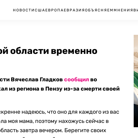
НОВОСТИ
США
ЕВРОПА
ЕВРАЗИЯ
ОБЪЯСНЯЕМ
МНЕНИЯ
В
ой области временно
асти Вячеслав Гладков
сообщил
во
ал из региона в Пензу из-за смерти своей
скренне надеюсь, что оно для каждого из вас
рла моя мама, поэтому нахожусь сейчас в
бласть завтра вечером. Берегите своих