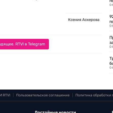
п
0
9
Ксения Аскерова
п
0
П
з
дящее. RTVI в Telegram
0
Т
б
0
И RTVI
|
Пользовательское соглашение
|
Политика обработки
Достойные новости