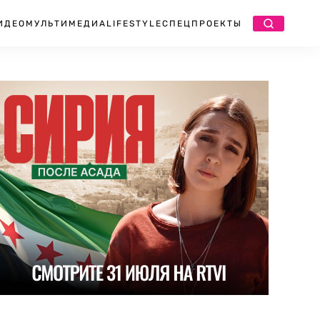
ИДЕО
МУЛЬТИМЕДИА
LIFESTYLE
СПЕЦПРОЕКТЫ