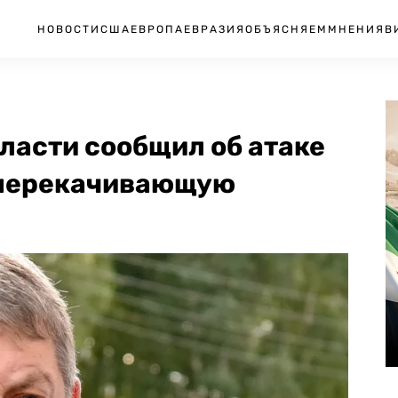
НОВОСТИ
США
ЕВРОПА
ЕВРАЗИЯ
ОБЪЯСНЯЕМ
МНЕНИЯ
В
ласти сообщил об атаке
еперекачивающую