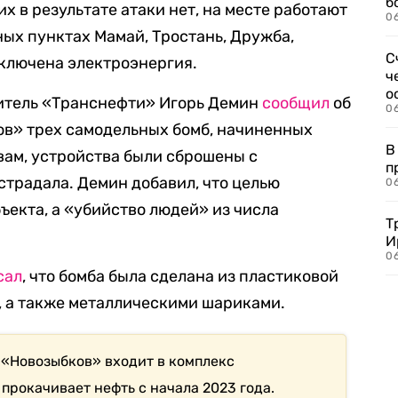
б
х в результате атаки нет, на месте работают
0
ых пунктах Мамай, Тростань, Дружба,
С
ключена электроэнергия.
ч
о
итель «Транснефти» Игорь Демин
сообщил
об
0
в» трех самодельных бомб, начиненных
В
вам, устройства были сброшены с
п
острадала.
Демин добавил, что целью
0
ъекта, а «убийство людей» из числа
Т
И
06
сал
, что бомба была сделана из пластиковой
а, а также металлическими шариками.
«Новозыбков» входит в комплекс
 прокачивает нефть с начала 2023 года.