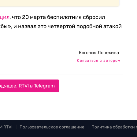
щил
, что 20 марта беспилотник сбросил
ы», и назвал это четвертой подобной атакой
Евгения Лепехина
Связаться с автором
дящее. RTVI в Telegram
И RTVI
|
Пользовательское соглашение
|
Политика обработки