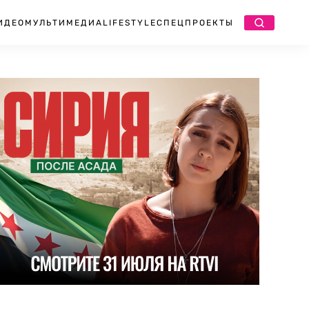
ИДЕО
МУЛЬТИМЕДИА
LIFESTYLE
СПЕЦПРОЕКТЫ