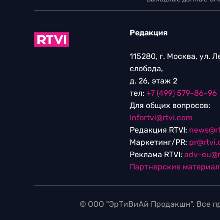
Редакция
115280, г. Москва, ул. 
слобода,
д. 26, этаж 2
тел:
+7 (499) 579-86-96
Для общих вопросов:
Infortvi@rtvi.com
Редакция RTVI:
news@rt
Маркетинг/PR:
pr@rtvi
Реклама RTVI:
adv-eu@r
Партнерские материа
© ООО "ЭрТиВиАй Продакшн". Все пр