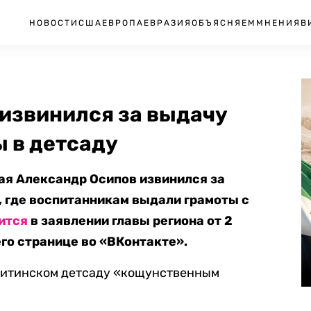
НОВОСТИ
США
ЕВРОПА
ЕВРАЗИЯ
ОБЪЯСНЯЕМ
МНЕНИЯ
В
 извинился за выдачу
ы в детсаду
ая Александр Осипов извинился за
, где воспитанникам выдали грамоты с
ится
в заявлении главы региона от 2
го странице во «ВКонтакте».
читинском детсаду «кощунственным