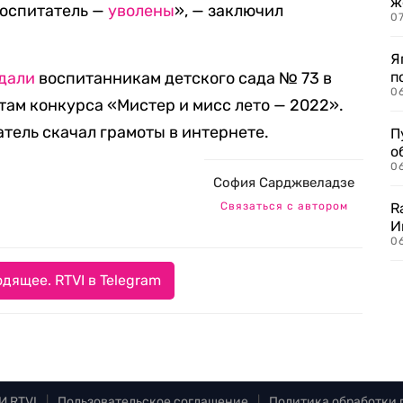
ж
воспитатель —
уволены
», — заключил
0
Я
дали
воспитанникам детского сада № 73 в
п
0
атам конкурса «Мистер и мисс лето — 2022».
тель скачал грамоты в интернете.
П
о
06
София Сарджвеладзе
Связаться с автором
R
И
0
дящее. RTVI в Telegram
И RTVI
|
Пользовательское соглашение
|
Политика обработки