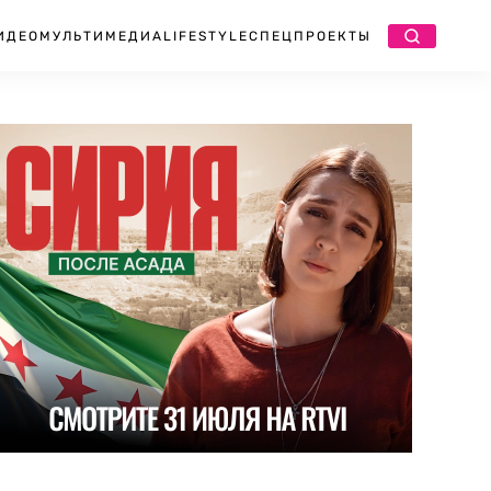
ИДЕО
МУЛЬТИМЕДИА
LIFESTYLE
СПЕЦПРОЕКТЫ