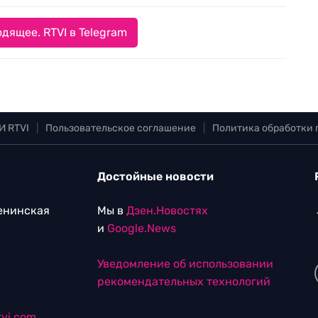
дящее. RTVI в Telegram
И RTVI
|
Пользовательское соглашение
|
Политика обработки
Достойные новости
Ленинская
Мы в
Дзен.Новостях
и
Google.News
Уведомление об использовании
рекомендательных технологий
vi.com