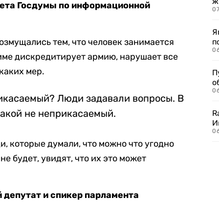
ж
тета Госдумы по информационной
0
Я
возмущались тем, что человек занимается
п
0
име дискредитирует армию, нарушает все
каких мер.
П
о
06
рикасаемый? Люди задавали вопросы. В
икакой не неприкасаемый.
R
И
0
и, которые думали, что можно что угодно
 не будет, увидят, что их это может
 депутат и спикер парламента