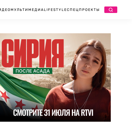
ИДЕО
МУЛЬТИМЕДИА
LIFESTYLE
СПЕЦПРОЕКТЫ