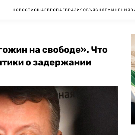
НОВОСТИ
США
ЕВРОПА
ЕВРАЗИЯ
ОБЪЯСНЯЕМ
МНЕНИЯ
В
гожин на свободе». Что
итики о задержании