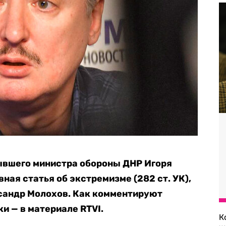
вшего министра обороны ДНР Игоря
вная статья об экстремизме (282 ст. УК),
сандр Молохов. Как комментируют
и — в материале RTVI.
К