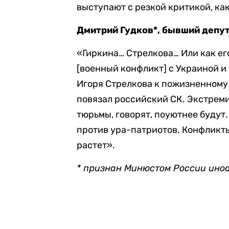
выступают с резкой критикой, ка
Дмитрий Гудков*, бывший депу
«Гиркина… Стрелкова… Или как его
[военный конфликт] с Украиной и 
Игоря Стрелкова к пожизненному 
повязал российский СК. Экстремист
тюрьмы, говорят, поуютнее будут
против ура-патриотов. Конфликт
растет».
* признан Минюстом России ино