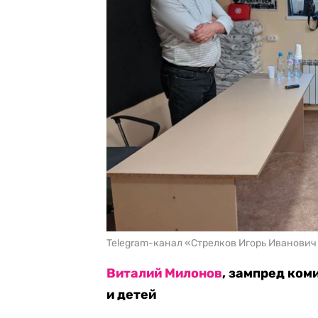
Telegram-канал «Стрелков Игорь Иванови
Виталий Милонов
, зампред ком
и детей