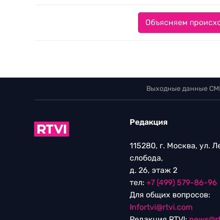
Объясняем происхо
Выходные данные СМ
Редакция
115280, г. Москва, ул. 
слобода,
д. 26, этаж 2
тел:
+7 (499) 579-86-96
Для общих вопросов:
Infortvi@rtvi.com
Редакция RTVI:
news@rt