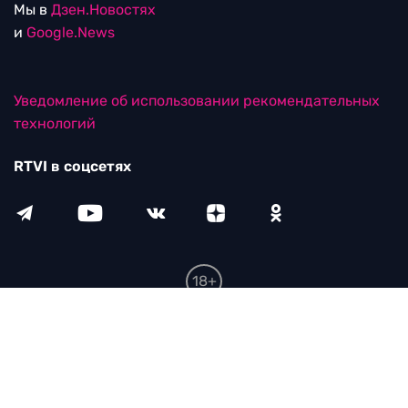
Мы в
Дзен.Новостях
и
Google.News
Уведомление об использовании рекомендательных
технологий
RTVI в соцсетях
18+
© ООО "ЭрТиВиАй Продакшн". Все права защищены.
При цитировании материалов активная
гиперссылка на rtvi.com обязательна