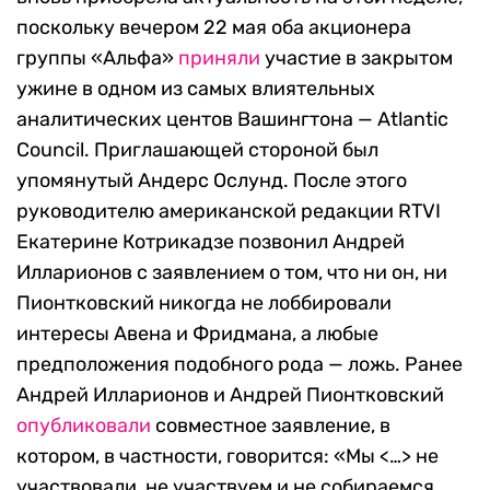
поскольку вечером 22 мая оба акционера
группы «Альфа»
приняли
участие в закрытом
ужине в одном из самых влиятельных
аналитических центов Вашингтона — Atlantic
Council. Приглашающей стороной был
упомянутый Андерс Ослунд. После этого
руководителю американской редакции RTVI
Екатерине Котрикадзе позвонил Андрей
Илларионов с заявлением о том, что ни он, ни
Пионтковский никогда не лоббировали
интересы Авена и Фридмана, а любые
предположения подобного рода — ложь. Ранее
Андрей Илларионов и Андрей Пионтковский
опубликовали
совместное заявление, в
котором, в частности, говорится: «Мы <…> не
участвовали, не участвуем и не собираемся