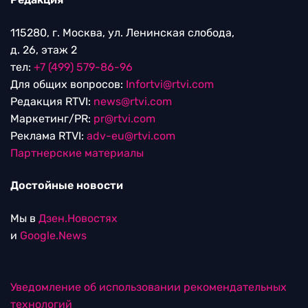
115280, г. Москва, ул. Ленинская слобода,
д. 26, этаж 2
тел:
+7 (499) 579-86-96
Для общих вопросов:
Infortvi@rtvi.com
Редакция RTVI:
news@rtvi.com
Маркетинг/PR:
pr@rtvi.com
Реклама RTVI:
adv-eu@rtvi.com
Партнерские материалы
Достойные новости
Мы в
Дзен.Новостях
и
Google.News
Уведомление об использовании рекомендательных
технологий