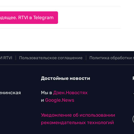
дящее. RTVI в Telegram
И RTVI
|
Пользовательское соглашение
|
Политика обработки
Достойные новости
Ленинская
Мы в
Дзен.Новостях
и
Google.News
Уведомление об использовании
рекомендательных технологий