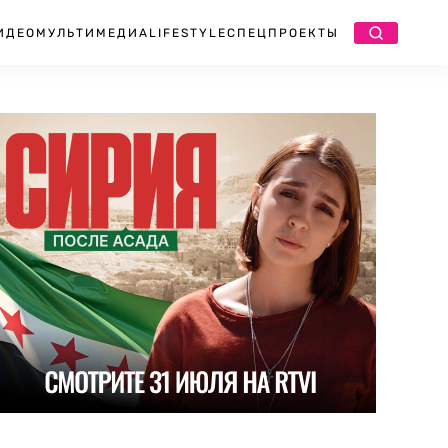
ИДЕО
МУЛЬТИМЕДИА
LIFESTYLE
СПЕЦПРОЕКТЫ