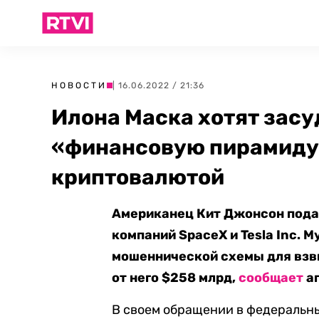
НОВОСТИ
| 16.06.2022 / 21:36
Илона Маска хотят засу
«финансовую пирамиду
криптовалютой
Американец Кит Джонсон подал
компаний SpaceX и Tesla Inc. 
мошеннической схемы для взви
от него $258 млрд,
сообщает
аг
В своем обращении в федеральн