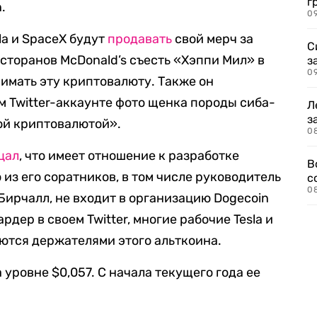
г
.
09
la и SpaceX будут
продавать
свой мерч за
С
есторанов McDonald’s съесть «Хэппи Мил» в
з
0
нимать эту криптовалюту. Также он
м Twitter-аккаунте фото щенка породы сиба-
Л
з
ой криптовалютой».
0
цал
, что имеет отношение к разработке
В
 из его соратников, в том числе руководитель
с
0
ирчалл, не входит в организацию Dogecoin
рдер в своем Twitter, многие рабочие Tesla и
яются держателями этого альткоина.
 уровне $0,057. С начала текущего года ее