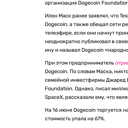
организация Dogecoin Foundation
Илон Маск ранее заявлял, что Tes
Dogecoin, а также обещал сети р
телеэфире, если они начнут при
неоднократно публиковал в свое
ину и называл Dogecoin «народн
При этом предприниматель
отри
Dogecoin. По словам Маска, никто
семейной инвестфирмы Джаред Б
Foundation. Однако, писал миллиа
SpaceX, рассказали ему, что явл
На 16 июня Dogecoin торгуется на
стоимость упала на 67%.