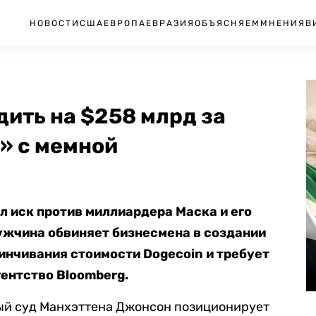
НОВОСТИ
США
ЕВРОПА
ЕВРАЗИЯ
ОБЪЯСНЯЕМ
МНЕНИЯ
В
дить на $258 млрд за
» с мемной
 иск против миллиардера Маска и его
Мужчина обвиняет бизнесмена в создании
нчивания стоимости Dogecoin и требует
ентство Bloomberg.
ый суд Манхэттена Джонсон позиционирует