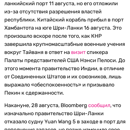
ланкийский порт 11 августа, но его отложили
из-за отсутствия разрешения властей
республики. Китайский корабль прибыл в порт
Хамбантота на юге Шри-Ланки 16 августа.
Это
произошло вскоре после того, как КНР
завершила крупномасштабные военные учения
вокруг Тайваня в ответ на
визит
спикера
Палаты представителей США Нэнси Пелоси. До
этого момента правительство Индии, в отличие
от Соединенных Штатов и их союзников, лишь
выражало «обеспокоенность» и призывало
Пекин к сдержанности.
Накануне, 28 августа, Bloomberg
сообщил
, что
изначально правительство Шри-Ланки
отказало судну Yuan Wang 5 в заходе в порт для
пополнения запасов, но позже изменило свое