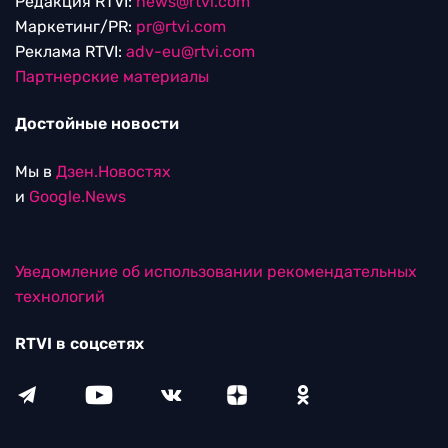
Редакция RTVI:
news@rtvi.com
Маркетинг/PR:
pr@rtvi.com
Реклама RTVI:
adv-eu@rtvi.com
Партнерские материалы
Достойные новости
Мы в
Дзен.Новостях
и
Google.News
Уведомление об использовании рекомендательных
технологий
RTVI в соцсетях