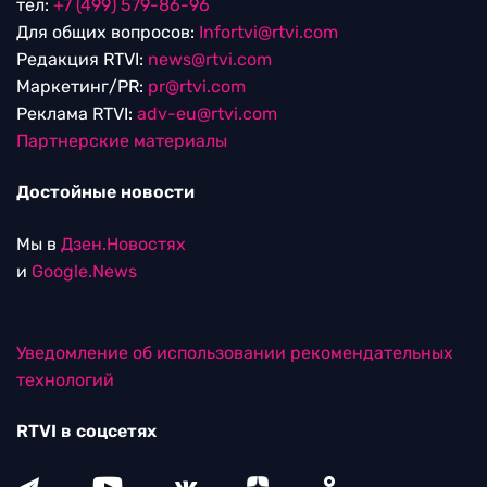
тел:
+7 (499) 579-86-96
Для общих вопросов:
Infortvi@rtvi.com
Редакция RTVI:
news@rtvi.com
Маркетинг/PR:
pr@rtvi.com
Реклама RTVI:
adv-eu@rtvi.com
Партнерские материалы
Достойные новости
Мы в
Дзен.Новостях
и
Google.News
Уведомление об использовании рекомендательных
технологий
RTVI в соцсетях