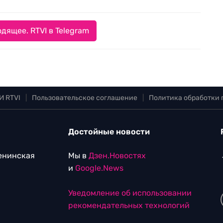
дящее. RTVI в Telegram
И RTVI
|
Пользовательское соглашение
|
Политика обработки
Достойные новости
Ленинская
Мы в
Дзен.Новостях
и
Google.News
Уведомление об использовании
рекомендательных технологий