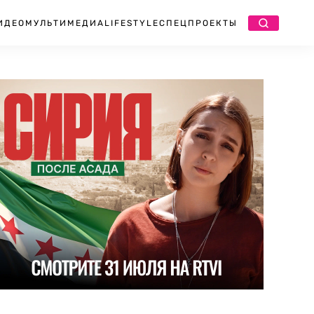
ИДЕО
МУЛЬТИМЕДИА
LIFESTYLE
СПЕЦПРОЕКТЫ