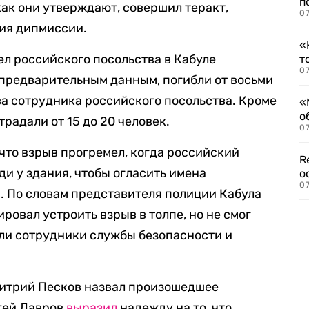
п
как они утверждают, совершил теракт,
07
ния дипмиссии.
«
ел российского посольства в Кабуле
т
07
 предварительным данным, погибли от восьми
два сотрудника российского посольства. Кроме
«
о
традали от 15 до 20 человек.
07
 что взрыв прогремел, когда российский
R
и у здания, чтобы огласить имена
о
07
. По словам представителя полиции Кабула
ровал устроить взрыв в толпе, но не смог
нали сотрудники службы безопасности и
итрий Песков назвал произошедшее
гей Лавров
выразил
надежду на то, что