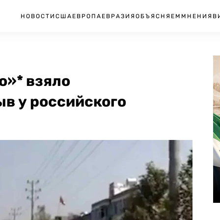
НОВОСТИ
США
ЕВРОПА
ЕВРАЗИЯ
ОБЪЯСНЯЕМ
МНЕНИЯ
В
о»* взяло
ыв у российского